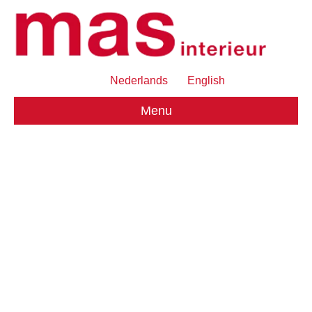
Nederlands
English
Menu