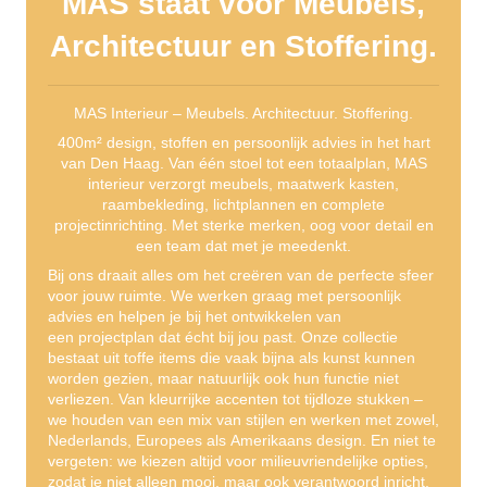
MAS staat voor Meubels,
Architectuur en Stoffering.
MAS Interieur – Meubels. Architectuur. Stoffering.
400m² design, stoffen en persoonlijk advies in het hart
van Den Haag. Van één stoel tot een totaalplan, MAS
interieur verzorgt meubels, maatwerk kasten,
raambekleding, lichtplannen en complete
projectinrichting. Met sterke merken, oog voor detail en
een team dat met je meedenkt.
Bij ons draait alles om het creëren van de perfecte sfeer
voor jouw ruimte. We werken graag met
persoonlijk
advies
en helpen je bij het ontwikkelen van
een
projectplan
dat écht bij jou past. Onze collectie
bestaat uit
toffe items
die vaak bijna als kunst kunnen
worden gezien, maar natuurlijk ook hun functie niet
verliezen. Van
kleurrijke accenten
tot
tijdloze stukken
–
we houden van een mix van stijlen en werken met zowel,
Nederlands, Europees als
Amerikaans design
. En niet te
vergeten: we kiezen altijd voor
milieuvriendelijke
opties,
zodat je niet alleen mooi, maar ook verantwoord inricht.