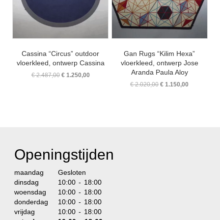
Cassina “Circus” outdoor
Gan Rugs “Kilim Hexa”
vloerkleed, ontwerp Cassina
vloerkleed, ontwerp Jose
Aranda Paula Aloy
Oorspronkelijke
Huidige
€
2.487,00
€
1.250,00
prijs
prijs
Oorspronkelijke
Huidige
€
2.020,00
€
1.150,00
was:
is:
prijs
prijs
€ 2.487,00.
€ 1.250,00.
was:
is:
€ 2.020,00.
€ 1.150,00.
Openingstijden
maandag
Gesloten
dinsdag
10:00 - 18:00
woensdag
10:00 - 18:00
donderdag
10:00 - 18:00
vrijdag
10:00 - 18:00