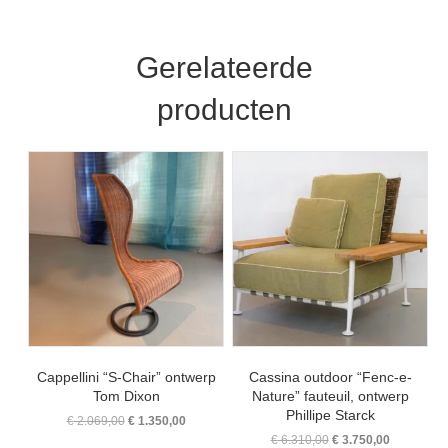
Gerelateerde
producten
Cappellini “S-Chair” ontwerp
Cassina outdoor “Fenc-e-
Tom Dixon
Nature” fauteuil, ontwerp
Phillipe Starck
Oorspronkelijke
Huidige
€
2.069,00
€
1.350,00
prijs
prijs
Oorspronkelijke
Huidige
€
6.310,00
€
3.750,00