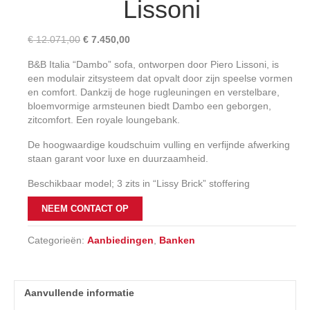
Lissoni
Oorspronkelijke
Huidige
€
12.071,00
€
7.450,00
prijs
prijs
B&B Italia “Dambo” sofa, ontworpen door Piero Lissoni, is
was:
is:
een modulair zitsysteem dat opvalt door zijn speelse vormen
€ 12.071,00.
€ 7.450,00.
en comfort. Dankzij de hoge rugleuningen en verstelbare,
bloemvormige armsteunen biedt Dambo een geborgen,
zitcomfort. Een royale loungebank.
De hoogwaardige koudschuim vulling en verfijnde afwerking
staan garant voor luxe en duurzaamheid.
Beschikbaar model; 3 zits in “Lissy Brick” stoffering
NEEM CONTACT OP
Categorieën:
Aanbiedingen
,
Banken
Aanvullende informatie