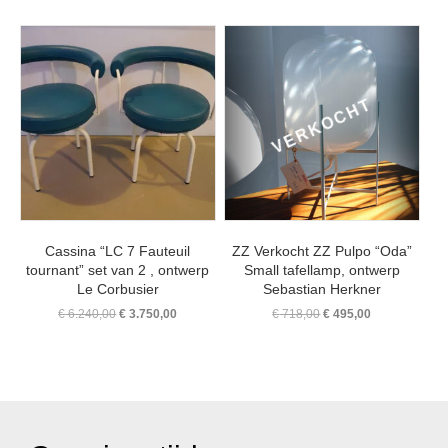
was:
is:
prijs
prijs
€ 2.069,00.
€ 1.350,00.
was:
is:
€ 6.310,00.
€ 3.750,00
Cassina “LC 7 Fauteuil
ZZ Verkocht ZZ Pulpo “Oda”
tournant” set van 2 , ontwerp
Small tafellamp, ontwerp
Le Corbusier
Sebastian Herkner
Oorspronkelijke
Huidige
Oorspronkelijke
Huidige
€
6.240,00
€
3.750,00
€
718,00
€
495,00
prijs
prijs
prijs
prijs
was:
is:
was:
is:
€ 6.240,00.
€ 3.750,00.
€ 718,00.
€ 495,00.