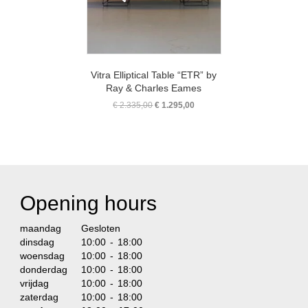
Vitra Elliptical Table “ETR” by
Ray & Charles Eames
Original
Current
€
2.335,00
€
1.295,00
price
price
was:
is:
€ 2.335,00.
€ 1.295,00.
Opening hours
maandag
Gesloten
dinsdag
10:00 - 18:00
woensdag
10:00 - 18:00
donderdag
10:00 - 18:00
vrijdag
10:00 - 18:00
zaterdag
10:00 - 18:00