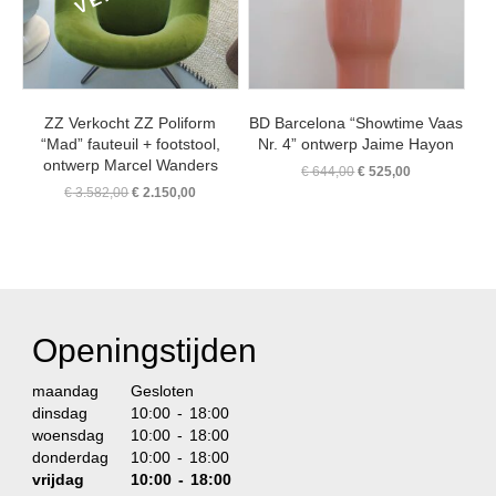
ZZ Verkocht ZZ Poliform
BD Barcelona “Showtime Vaas
“Mad” fauteuil + footstool,
Nr. 4” ontwerp Jaime Hayon
ontwerp Marcel Wanders
Oorspronkelijke
Huidige
€
644,00
€
525,00
prijs
prijs
Oorspronkelijke
Huidige
€
3.582,00
€
2.150,00
was:
is:
prijs
prijs
€ 644,00.
€ 525,00.
was:
is:
€ 3.582,00.
€ 2.150,00.
Openingstijden
maandag
Gesloten
dinsdag
10:00 - 18:00
woensdag
10:00 - 18:00
donderdag
10:00 - 18:00
vrijdag
10:00 - 18:00