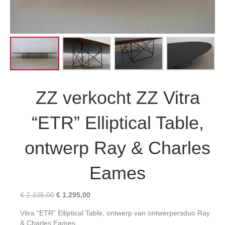
ZZ verkocht ZZ Vitra
“ETR” Elliptical Table,
ontwerp Ray & Charles
Eames
Oorspronkelijke
Huidige
€
2.335,00
€
1.295,00
prijs
prijs
Vitra “ETR” Elliptical Table, ontwerp van ontwerpersduo Ray
was:
is:
& Charles Eames.
€ 2.335,00.
€ 1.295,00.