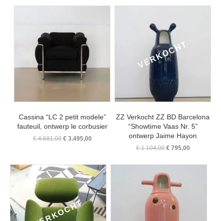
Cassina “LC 2 petit modele”
ZZ Verkocht ZZ BD Barcelona
fauteuil, ontwerp le corbusier
“Showtime Vaas Nr. 5”
ontwerp Jaime Hayon
Oorspronkelijke
Huidige
€
4.681,00
€
3.495,00
prijs
prijs
Oorspronkelijke
Huidige
€
1.104,00
€
795,00
was:
is:
prijs
prijs
€ 4.681,00.
€ 3.495,00.
was:
is:
€ 1.104,00.
€ 795,00.