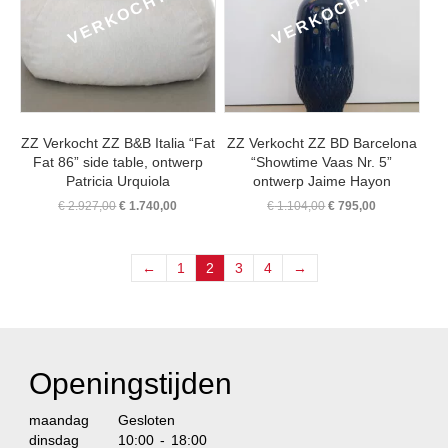
ZZ Verkocht ZZ B&B Italia “Fat
ZZ Verkocht ZZ BD Barcelona
Fat 86” side table, ontwerp
“Showtime Vaas Nr. 5”
Patricia Urquiola
ontwerp Jaime Hayon
Oorspronkelijke
Huidige
Oorspronkelijke
Huidige
€
2.927,00
€
1.740,00
€
1.104,00
€
795,00
prijs
prijs
prijs
prijs
was:
is:
was:
is:
€ 2.927,00.
€ 1.740,00.
€ 1.104,00.
€ 795,00.
←
1
2
3
4
→
Openingstijden
maandag
Gesloten
dinsdag
10:00 - 18:00