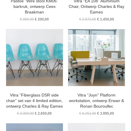
Pastoe “Wire stool KM06”
Vitra “EA 108” Aluminium
barkruk, ontwerp Cees
Chair, Ontwerp Charles & Ray
Braakman
Eames
Oorspronkelijke
Huidige
Oorspronkelijke
Huidige
€
355,00
€
200,00
€
2.572,00
€
1.450,00
prijs
prijs
prijs
prijs
was:
is:
was:
is:
€ 355,00.
€ 200,00.
€ 2.572,00.
€ 1.450,00
Vitra “Fiberglass DSR side
Vitra “Joyn” Platform
chair” set van 4 limited edition,
workstation, ontwerp Erwan &
ontwerp Charles & Ray Eames
Ronan Bouroullec
Oorspronkelijke
Huidige
Oorspronkelijke
Huidige
€
3.300,00
€
2.650,00
€
8.251,00
€
3.995,00
prijs
prijs
prijs
prijs
was:
is:
was:
is:
€ 3.300,00.
€ 2.650,00.
€ 8.251,00.
€ 3.995,00