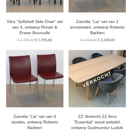
Vitra “Softshell Side Chair” set
Zanotta “Lia” set van 2
van 4, ontwerp Ronan &
armstoelen, ontwerp Roberto
Erwan Bouroulle
Barbieri
Oorspronkelijke
Huidige
Oorspronkelijke
Huidige
€
2.796,00
€
1.795,00
€
4.004,00
€
2.200,00
prijs
prijs
prijs
prijs
was:
is:
was:
is:
€ 2.796,00.
€ 1.795,00.
€ 4.004,00.
€ 2.200,00
Zanotta “Lia” set van 4
ZZ Verkocht ZZ Arco
stoelen, ontwerp Roberto
”Essential” wood eettafel,
Barbieri
ontwerp Gudmundur Ludvik