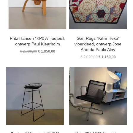
Fritz Hansen “KP0 A” fauteuil,
Gan Rugs “Kilim Hexa”
ontwerp Paul Kjearholm
vloerkleed, ontwerp Jose
Aranda Paula Aloy
Oorspronkelijke
Huidige
€
2.799,00
€
1.850,00
prijs
prijs
Oorspronkelijke
Huidige
€
2.020,00
€
1.150,00
was:
is:
prijs
prijs
€ 2.799,00.
€ 1.850,00.
was:
is:
€ 2.020,00.
€ 1.150,00