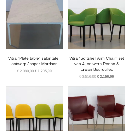
Vitra “Plate table” salontafel,
Vitra “Softshell Arm Chair” set
ontwerp Jasper Morrison
van 4, ontwerp Ronan &
Erwan Bouroullec
Oorspronkelijke
Huidige
€
2.080,00
€
1.295,00
prijs
prijs
Oorspronkelijke
Huidige
€
3.516,00
€
2.150,00
was:
is:
prijs
prijs
€ 2.080,00.
€ 1.295,00.
was:
is:
€ 3.516,00.
€ 2.150,00