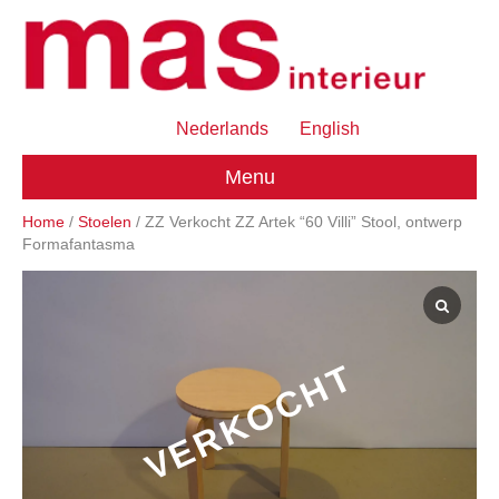
Nederlands
English
Menu
Home
/
Stoelen
/ ZZ Verkocht ZZ Artek “60 Villi” Stool, ontwerp
Formafantasma