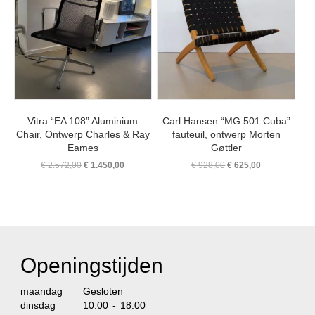
Vitra “EA 108” Aluminium
Carl Hansen “MG 501 Cuba”
Chair, Ontwerp Charles & Ray
fauteuil, ontwerp Morten
Eames
Gøttler
Oorspronkelijke
Huidige
Oorspronkelijke
Huidige
€
2.572,00
€
1.450,00
€
928,00
€
625,00
prijs
prijs
prijs
prijs
was:
is:
was:
is:
€ 2.572,00.
€ 1.450,00.
€ 928,00.
€ 625,00.
Openingstijden
maandag
Gesloten
dinsdag
10:00 - 18:00