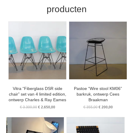
producten
Vitra “Fiberglass DSR side
Pastoe “Wire stool KM06”
chair” set van 4 limited edition,
barkruk, ontwerp Cees
ontwerp Charles & Ray Eames
Braakman
Oorspronkelijke
Huidige
Oorspronkelijke
Huidige
€
3.300,00
€
2.650,00
€
355,00
€
200,00
prijs
prijs
prijs
prijs
was:
is:
was:
is:
€ 3.300,00.
€ 2.650,00.
€ 355,00.
€ 200,00.