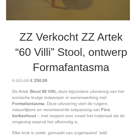
ZZ Verkocht ZZ Artek
“60 Villi” Stool, ontwerp
Formafantasma
Oorspronkelijke
Huidige
€
321,00
€
250,00
prijs
prijs
De Artek
Stool 60 Villi,
deze bijzondere uitvoering van het
was:
is:
iconische krukje ontworpen in samenwerking met
€ 321,00.
€ 250,00.
Formafantasma
. Deze uitvoering viert de ruigere,
natuurlijkere en verantwoorde toepassing van
Fins
berkenhout
– met respect voor zowel het materiaal als de
omgeving waaruit het afkomstig is.
Elke kruk is uniek: gemaakt van zogenaamd
“wild