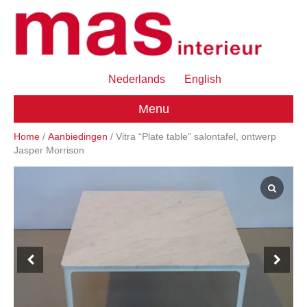
Nederlands
English
Menu
Home
/
Aanbiedingen
/ Vitra “Plate table” salontafel, ontwerp
Jasper Morrison