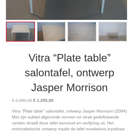
Vitra “Plate table”
salontafel, ontwerp
Jasper Morrison
Oorspronkelijke
Huidige
€
2.080,00
€
1.295,00
prijs
prijs
Vitra “Plate table” salontafel, ontwerp Jasper Morrison (2004)
was:
is:
Met zijn subtiel afgeronde vormen en strak gedefinieerde
€ 2.080,00.
€ 1.295,00.
randen straalt deze tafel eenvoud en verfijning uit. Het
minimalistische ontwerp maakt de tafel moeiteloos inzetbaar