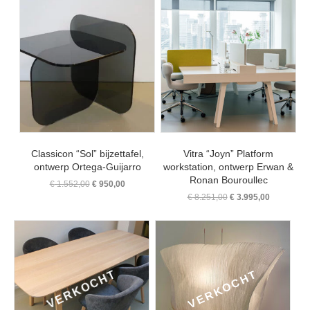
Classicon “Sol” bijzettafel,
Vitra “Joyn” Platform
ontwerp Ortega-Guijarro
workstation, ontwerp Erwan &
Ronan Bouroullec
Oorspronkelijke
Huidige
€
1.552,00
€
950,00
prijs
prijs
Oorspronkelijke
Huidige
€
8.251,00
€
3.995,00
was:
is:
prijs
prijs
€ 1.552,00.
€ 950,00.
was:
is:
€ 8.251,00.
€ 3.995,00