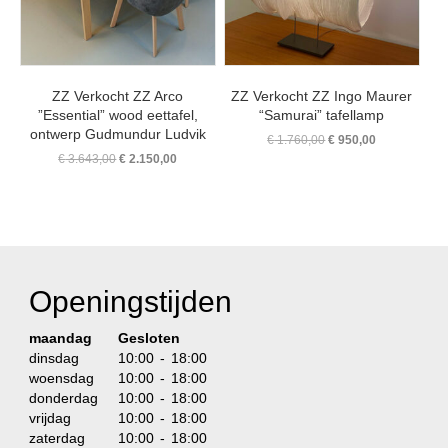
ZZ Verkocht ZZ Arco
ZZ Verkocht ZZ Ingo Maurer
”Essential” wood eettafel,
“Samurai” tafellamp
ontwerp Gudmundur Ludvik
Oorspronkelijke
Huidige
€
1.760,00
€
950,00
prijs
prijs
Oorspronkelijke
Huidige
€
3.643,00
€
2.150,00
was:
is:
prijs
prijs
€ 1.760,00.
€ 950,00.
was:
is:
€ 3.643,00.
€ 2.150,00.
Openingstijden
maandag
Gesloten
dinsdag
10:00 - 18:00
woensdag
10:00 - 18:00
donderdag
10:00 - 18:00
vrijdag
10:00 - 18:00
zaterdag
10:00 - 18:00